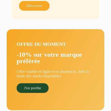
Découvrir
OFFRE DU MOMENT
-10% sur votre marque
préférée
Offre valable en ligne et en pharmacie, dans la
limite des stocks disponibles.
J'en profite