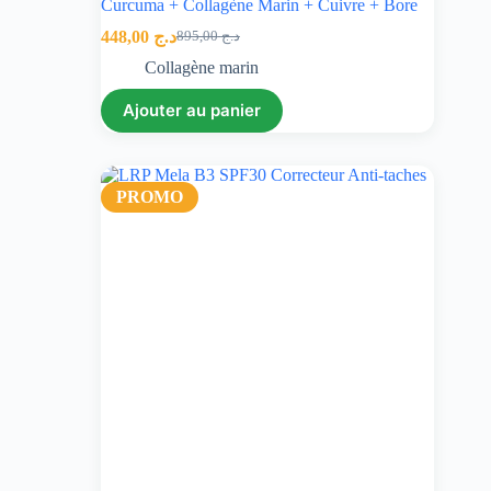
Curcuma + Collagène Marin + Cuivre + Bore
448,00
د.ج
895,00
د.ج
Collagène marin
Ajouter au panier
PROMO